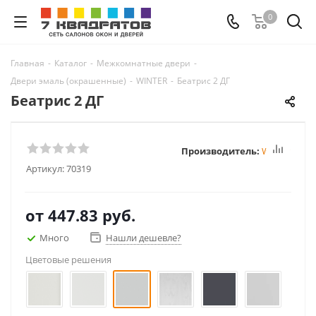
0
Главная
-
Каталог
-
Межкомнатные двери
-
Двери эмаль (окрашенные)
-
WINTER
-
Беатрис 2 ДГ
Беатрис 2 ДГ
Производитель:
Winter
Артикул:
70319
от
447.83 руб.
Много
Нашли дешевле?
Цветовые решения