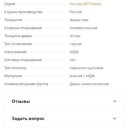
Серия
Ростра ART Classic
Страна производства
Россия
Покрытие
эмаль+лак
Сторона открывания
Универсальная
Толщина двери
43 мм.
Тип остекления
глухая
Наполнение
МДФ
Система открывания
нет
Тип полотна
каркасно-щитовая
Материал
массив + МДФ
Номенклатурная группа
Дверь межкомнатная
Отзывы
Задать вопрос