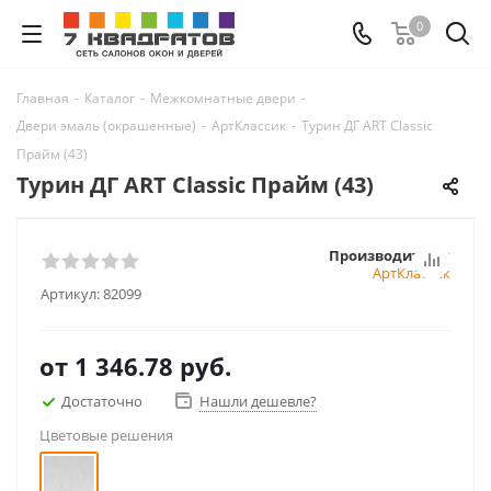
0
Главная
-
Каталог
-
Межкомнатные двери
-
Двери эмаль (окрашенные)
-
АртКлассик
-
Турин ДГ ART Classic
Прайм (43)
Турин ДГ ART Classic Прайм (43)
Производитель:
АртКлассик
Артикул:
82099
от
1 346.78 руб.
Достаточно
Нашли дешевле?
Цветовые решения