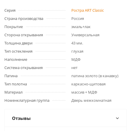
Серия
Ростра ART Classic
Страна производства
Россия
Покрытие
эмаль+лак
Сторона открывания
Универсальная
Толщина двери
43 мм.
Тип остекления
глухая
Наполнение
МДФ
Система открывания
нет
Патина
патина золото (в канавку)
Тип полотна
каркасно-щитовая
Материал
массив + МДФ
Номенклатурная группа
Дверь межкомнатная
Отзывы