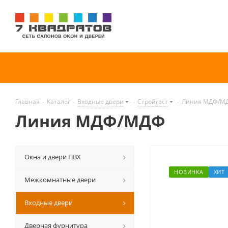
Главная
-
Каталог
-
Входные двери
-
Стройгост
-
Линия МДФ/М
Линия МДФ/МДФ
Окна и двери ПВХ
НОВИНКА
ХИТ
Межкомнатные двери
Входные двери
Дверная фурнитура