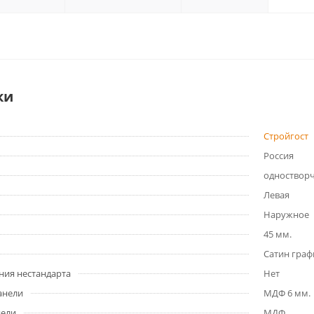
ки
Стройгост
Россия
одноствор
Левая
Наружное
45 мм.
Сатин граф
ния нестандарта
Нет
анели
МДФ 6 мм.
нели
МДФ