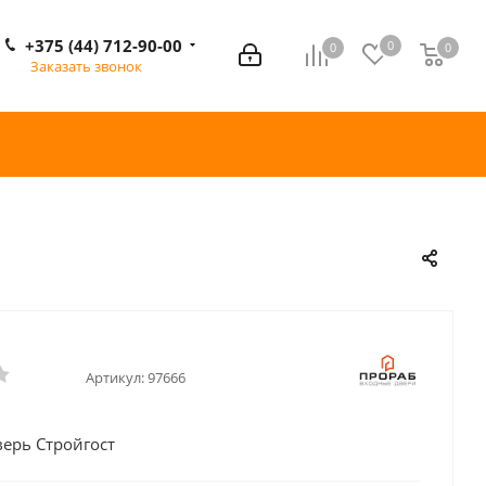
+375 (44) 712-90-00
0
0
0
0
Заказать звонок
Артикул:
97666
верь Стройгост