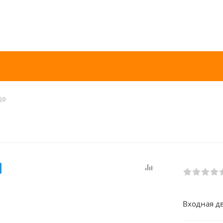
ДФ
Входная д