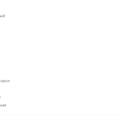
лый
тирол
я
ная