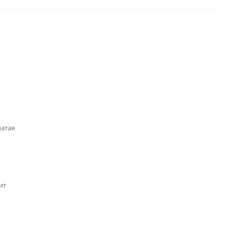
чатая
ит