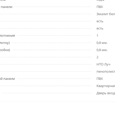
 панели
ПВХ
Эмалит бе
есть
есть
плотнения
1
лотну)
0,8 мм.
робке)
0,8 мм.
2
НТО Луч
пенополис
ей панели
ПВХ
Квартирна
Дверь вход