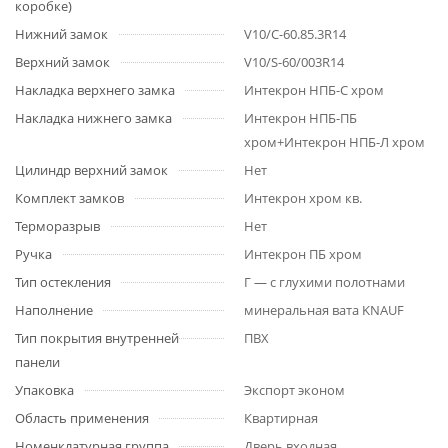
коробке)
Нижний замок
V10/C-60.85.3R14
Верхний замок
V10/S-60/003R14
Накладка верхнего замка
Интекрон НПБ-С хром
Накладка нижнего замка
Интекрон НПБ-ПБ
хром+Интекрон НПБ-Л хром
Цилиндр верхний замок
Нет
Комплект замков
Интекрон хром кв.
Терморазрыв
Нет
Ручка
Интекрон ПБ хром
Тип остекления
Г — с глухими полотнами
Наполнение
минеральная вата KNAUF
Тип покрытия внутренней
ПВХ
панели
Упаковка
Экспорт эконом
Область применения
Квартирная
Номенклатурная группа
Дверь входная