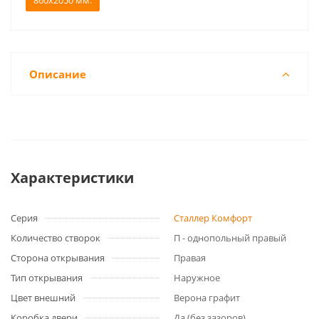
860x2050 мм.
Описание
Характеристики
Серия
Сталлер Комфорт
Количество створок
П - однопольный правый
Сторона открывания
Правая
Тип открывания
Наружное
Цвет внешний
Верона графит
Коробка двери
Да (без зазоров)