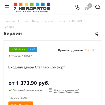
0
Главная
-
Каталог
-
Входные двери
-
Сталлер COMFORT
-
Берлин
Берлин
НОВИНКА
ХИТ
Производитель:
Сталлер
Артикул:
118647
Входная дверь Сталлер Комфорт
от
1 373.90 руб.
Уточняйте наличие
Нашли дешевле?
Размер (двери)