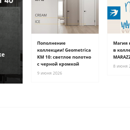
Пополнение
Магия
коллекции! Geometrica
в колл
же
KM 10: светлое полотно
MARAZZ
с черной кромкой
8 июня 
9 июня 2026