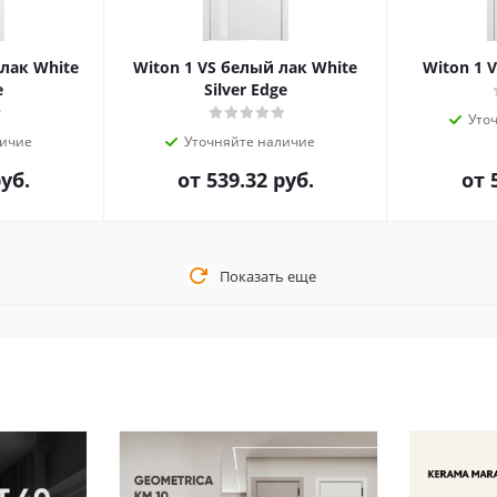
 лак White
Witon 1 VS белый лак White
Witon 1 V
e
Silver Edge
Уто
личие
Уточняйте наличие
руб.
от
539.32 руб.
от
Показать еще