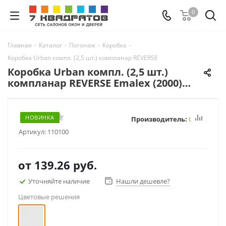
0
Главная
-
Каталог
-
Погонаж
-
Коробка
-
Коробка Urban компл. (2,5 шт.) компланар REVERSE Emalex (2000) зпп Ecli
Коробка Urban компл. (2,5 шт.)
компланар REVERSE Emalex (2000)
зпп Eclipse
НОВИНКА
Производитель:
Urban
Артикул:
110100
от
139.26 руб.
Уточняйте наличие
Нашли дешевле?
Цветовые решения