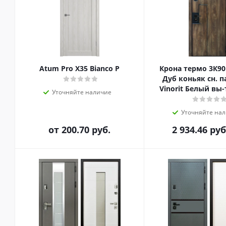
Atum Pro Х35 Bianco P
Крона термо 3К90
Дуб коньяк сн. па
Vinorit Белый вы-
Уточняйте наличие
вы-т 60 слева в
Уточняйте на
от
200.70 руб.
2 934.46
руб