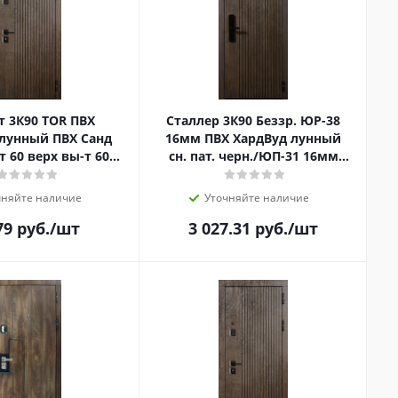
т 3К90 TOR ПВХ
Сталлер 3К90 Беззр. ЮР-38
лунный ПВХ Санд
16мм ПВХ ХардВуд лунный
т 60 верх вы-т 60
сн. пат. черн./ЮП-31 16мм
вы-т 60 справа
ПВХ Бетон темный вы-т 60
ижн.зам.
чняйте наличие
Уточняйте наличие
79
руб.
/шт
3 027.31
руб.
/шт