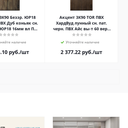
3К90 Беззр. ЮР18
Акцент 3К90 TOR ПВХ
ВХ Дуб коньяк сн.
ХардВуд лунный сн. пат.
./ЮР18 16мм вл ПВХ
черн. ПВХ Айс вы-т 60 верх
ый вы-т 60 вер
вы-т 60 слева вы-т 60 справа
чняйте наличие
Уточняйте наличие
5.10
руб.
/шт
2 377.22
руб.
/шт