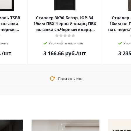
маль TSBR
Сталлер 3К90 Беззр. ЮР-34
Сталлер 
 вставка
19мм ПВХ Черный кварц ПВХ
16мм вл П
 черная
вставка сн.Черный кварц/
пат. черн
-т 60 верх
ЮП-11 16мм вл Эмаль RAL
ZB Бел
личие
Уточняйте наличие
Уто
.
/шт
3 166.66
руб.
/шт
3 23
Показать еще