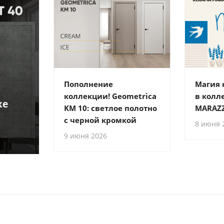
Пополнение
Магия
коллекции! Geometrica
в колл
же
KM 10: светлое полотно
MARAZZ
с черной кромкой
8 июня 
9 июня 2026