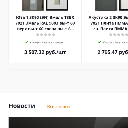
Юта 1 3К90 (ЭN) Эмаль TSBR
Акустика 2 3К90 Э
7021 Эмаль RAL 9003 вы-т 60
7021 Плита ПММА
верх вы-т 60 слева вы-т 60
сн. Плита ПММА
справа нижн. зам.
Эмаль RAL 9003 вы
Уточняйте наличие
Уточняйте на
3 507.32
руб.
/шт
2 795.47
руб
Новости
Все записи