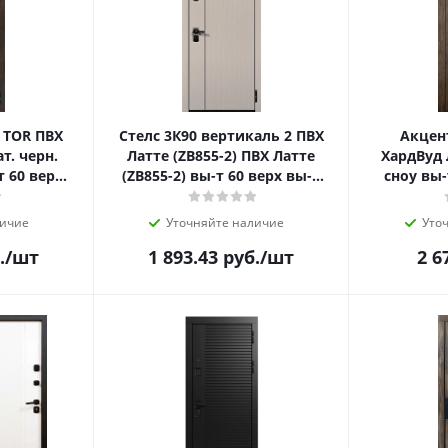
 TOR ПВХ
Стелс 3К90 вертикаль 2 ПВХ
Акцен
т. черн.
Латте (ZB855-2) ПВХ Латте
ХардВуд 
т 60 верх
(ZB855-2) вы-т 60 верх вы-т
cноу вы-
ы-т 60
60 слева вы-т 60 сп
слева 
н
личие
Уточняйте наличие
Уто
.
/шт
1 893.43
руб.
/шт
2 6