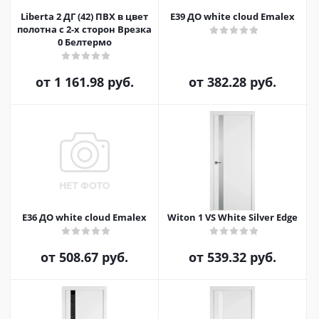
Liberta 2 ДГ (42) ПВХ в цвет
E39 ДО white cloud Emalex
полотна с 2-х сторон Врезка
0 Белтермо
от
1 161.98 руб.
от
382.28 руб.
E36 ДО white cloud Emalex
Witon 1 VS White Silver Edge
от
508.67 руб.
от
539.32 руб.