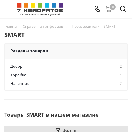
0
Главная
-
Справочная информация
-
Производители
-
SMART
SMART
Разделы товаров
Добор
2
Коробка
1
Наличник
2
Товары SMART в нашем магазине
Фильтр