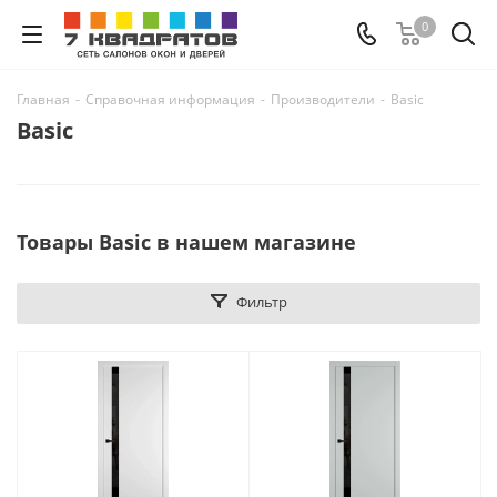
0
Главная
-
Справочная информация
-
Производители
-
Basic
Basic
Товары Basic в нашем магазине
Фильтр