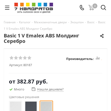
0
Главная
-
Каталог
-
Межкомнатные двери
-
Экошпон
-
Basic
-
Basic
1 V Emalex ABS Молдинг Серебро
Basic 1 V Emalex ABS Молдинг
Серебро
Производитель:
Basic
Артикул:
80187
от
382.87 руб.
Много
Нашли дешевле?
Цветовые решения