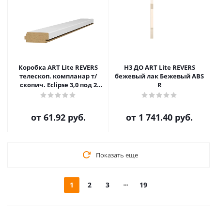
Коробка ART Lite REVERS
H3 ДО ART Lite REVERS
телескоп. компланар т/
бежевый лак Бежевый ABS
скопич. Eclipse 3,0 под 2
R
петли R (43) для п. 1800-2000
от
61.92 руб.
от
1 741.40 руб.
Показать еще
1
2
3
19