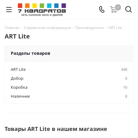
0
Главная
-
Справочная информация
-
Производители
-
ART Lite
ART Lite
Разделы товаров
ART Lite
348
Добор
6
Коробка
16
Наличник
8
Товары ART Lite в нашем магазине