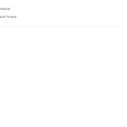
еланж
ные ткани