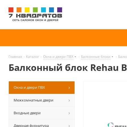
Главная
-
Каталог
-
Окна и двери ПВХ
-
Балконные блоки
-
Балк
Балконный блок Rehau Bl
Окна и двери ПВХ
Межкомнатные двери
Входные двери
Дверная фурнитура