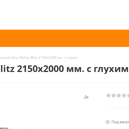
онный блок Rehau Blitz 2150х2000 мм. с глухим окном Артикул 45308
itz 2150х2000 мм. с глухи
Под заказ