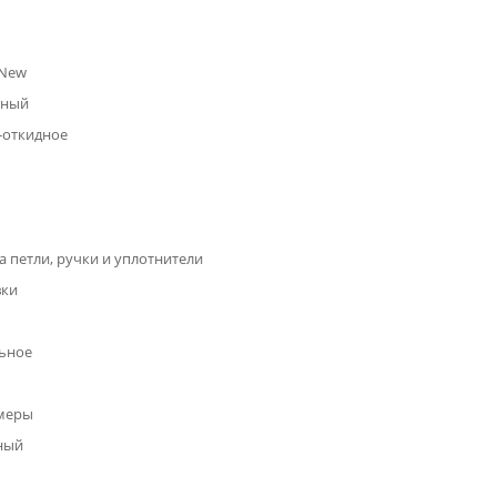
 New
рный
-откидное
а петли, ручки и уплотнители
вки
ьное
амеры
ный