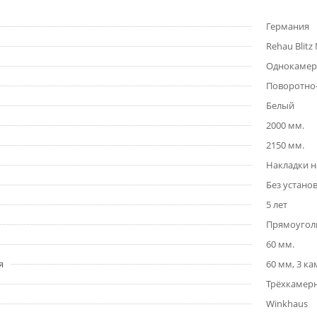
Германия
Rehau Blitz
Однокаме
Поворотно
Белый
2000 мм.
2150 мм.
Накладки н
Без устано
5 лет
Прямоугол
60 мм.
я
60 мм, 3 к
Трёхкамер
Winkhaus