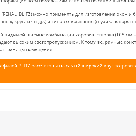
етворяющие всем пожеланиям клиентов по самой выгодной 
 (REHAU BLITZ) можно применять для изготовления окон и 
чных, круглых и др.) и типов открывания (глухих, поворот
й видимой ширине комбинации коробка+створка (105 мм — 
адают высоким светопропусканием. К тому же, рамные конс
ют границы помещения.
офилей BLITZ рассчитаны на самый широкий круг потребител