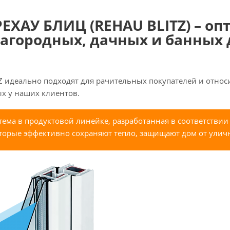
ЕХАУ БЛИЦ (REHAU BLITZ) – о
загородных, дачных и банных
 идеально подходят для рачительных покупателей и относи
х у наших клиентов.
стема в продуктовой линейке, разработанная в соответстви
торые эффективно сохраняют тепло, защищают дом от уличн