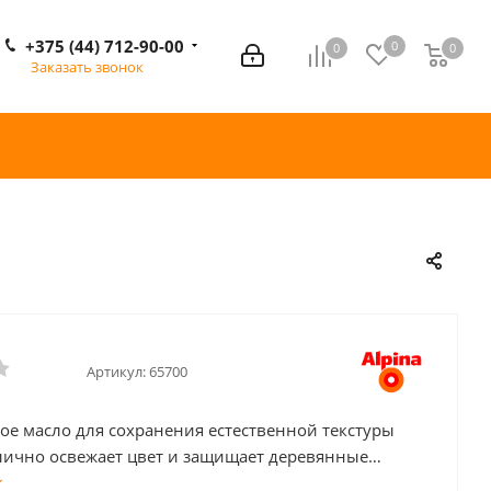
+375 (44) 712-90-00
0
0
0
0
Заказать звонок
Артикул:
65700
ое масло для сохранения естественной текстуры
тлично освежает цвет и защищает деревянные
полы и другие деревянные поверхности внутри и