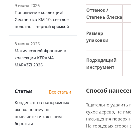
9 июня 2026
Оттенок /
Пополнение коллекции!
Степень блеска
Geometrica KM 10: светлое
полотно с черной кромкой
Размер
упаковки
8 июня 2026
Магия южной Франции в
коллекции KERAMA
Подходящий
MARAZZI 2026
инструмент
Способ нанесе
Статьи
Все статьи
Конденсат на панорамных
Тщательно удалить 
окнах: почему он
сухое дерево, не и
появляется и как с ним
насыщения поверхно
бороться
На торцевых сторона