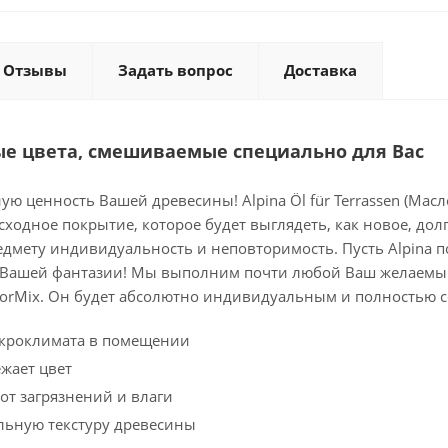
Отзывы
Задать вопрос
Доставка
е цветa, смешиваемые специально для Вас
ю ценность Вашей древесины! Alpina Öl für Terrassen (Мас
ходное покрытие, которое будет выглядеть, как новое, дол
едмету индивидуальность и неповторимость. Пусть Alpina п
 Вашей фантазии! Мы выполним почти любой Ваш желаемый
olorMix. Он будет абсолютно индивидуальным и полностью 
икроклимата в помещении
жает цвет
от загрязнений и влаги
льную текстуру древесины