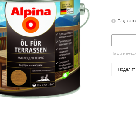
снаружи п
Под заказ
Наши менедже
Поделит