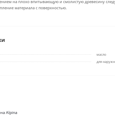
ением на плохо впитывающую и смолистую древесину следу
епление материала с поверхностью.
ки
масло
для наружн
на Alpina