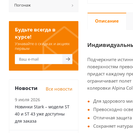
Погонаж
Описание
Будьте всегда в
курсе!
Узнавайте о скидках и акциях
Индивидуальны
первым
Подчеркните истинну
поверхностям превос
придаст каждому пр
ограничивает полет
Новости
колеровки Alpina C
Все новости
9 июля 2026
Для здорового м
Новинки Stark – модели ST
Превосходно осве
40 и ST 43 уже доступны
Отличная защита 
для заказа
Сохраняет натура