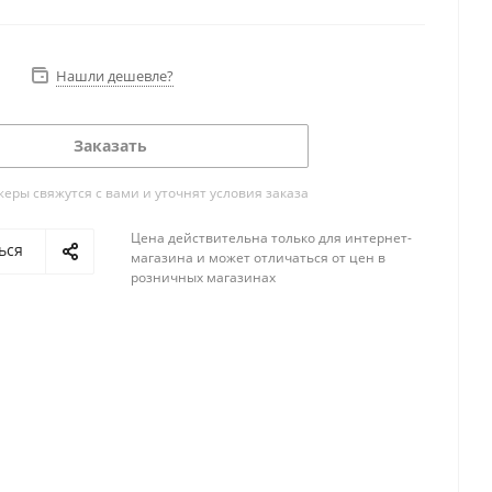
омещения. Для здоровой жизни.
Нашли дешевле?
Заказать
ры свяжутся с вами и уточнят условия заказа
Цена действительна только для интернет-
ься
магазина и может отличаться от цен в
розничных магазинах