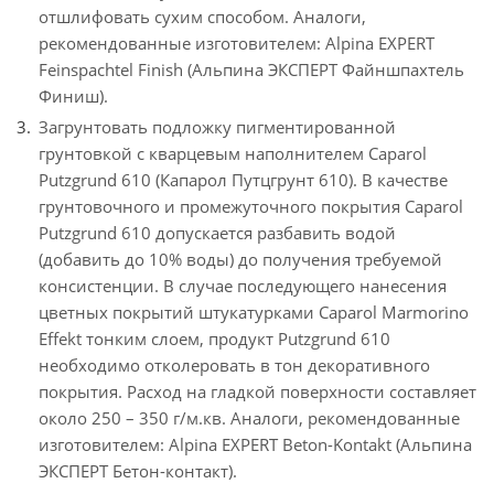
отшлифовать сухим способом. Аналоги,
рекомендованные изготовителем: Alpina EXPERT
Feinspachtel Finish (Альпина ЭКСПЕРТ Файншпахтель
Финиш).
Загрунтовать подложку пигментированной
грунтовкой с кварцевым наполнителем Caparol
Putzgrund 610 (Капарол Путцгрунт 610). В качестве
грунтовочного и промежуточного покрытия Caparol
Putzgrund 610 допускается разбавить водой
(добавить до 10% воды) до получения требуемой
консистенции. В случае последующего нанесения
цветных покрытий штукатурками Caparol Marmorino
Effekt тонким слоем, продукт Putzgrund 610
необходимо отколеровать в тон декоративного
покрытия. Расход на гладкой поверхности составляет
около 250 – 350 г/м.кв. Аналоги, рекомендованные
изготовителем: Alpina EXPERT Beton-Kontakt (Альпина
ЭКСПЕРТ Бетон-контакт).