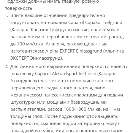
Подложки должны иметь гладкую, ровную
поверхность.
Впитывающие основания предварительно
загрунтовать материалом Caparol CapaSol Tiefgrund
(Капарол Капазол Тифгрунд) кистью, валиком или
распылением в неразбавленном состоянии, расход
до 100 мл/м.кв. Аналоги, рекомендованные
изготовителем: Alpina EXPERT Einlassgrund (Альпина
ЭКСПЕРТ Эйнлассгрунд).
Для финишного выравнивания поверхности нанести
шпатлевку Caparol Akkordspachtel finish (Капарол
Аккордшпахтель финиш) с помощью стального
нержавеющего гладильного шпателя, либо
механическом нанесением аппаратами для подачи
штукатурки или мощными безвоздушными
распылителями, расход 1600-1800 г/м.кв. на 1 мм
толщины слоя. После подсыхания отфильцевать
поверхность, смачивая водой затирочную терку с
накладкой из губки, или после полного высыхания