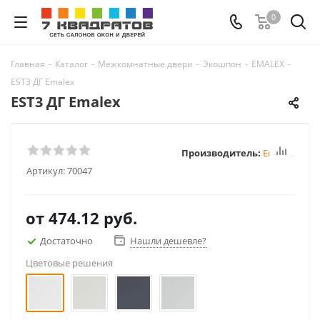
0
Главная
-
Каталог
-
Межкомнатные двери
-
Экошпон
-
EMALEX
-
EST3 ДГ Emalex
EST3 ДГ Emalex
Производитель:
Emalex
Артикул:
70047
от
474.12 руб.
Достаточно
Нашли дешевле?
Цветовые решения