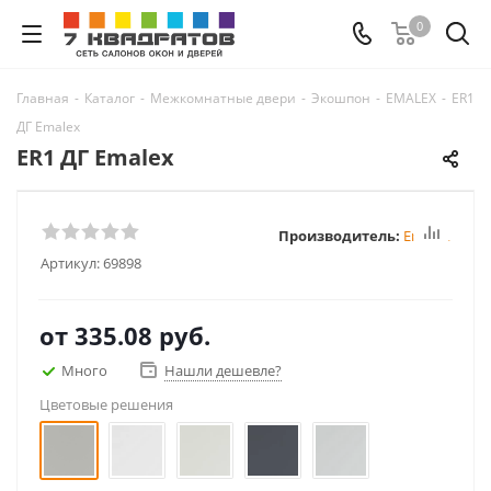
0
Главная
-
Каталог
-
Межкомнатные двери
-
Экошпон
-
EMALEX
-
ER1
ДГ Emalex
ER1 ДГ Emalex
Производитель:
Emalex
Артикул:
69898
от
335.08 руб.
Много
Нашли дешевле?
Цветовые решения