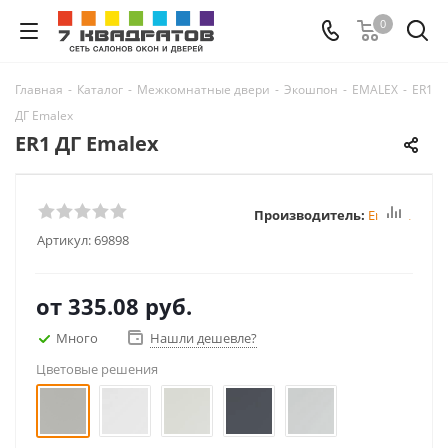
0
Главная
-
Каталог
-
Межкомнатные двери
-
Экошпон
-
EMALEX
-
ER1
ДГ Emalex
ER1 ДГ Emalex
Производитель:
Emalex
Артикул:
69898
от
335.08 руб.
Много
Нашли дешевле?
Цветовые решения