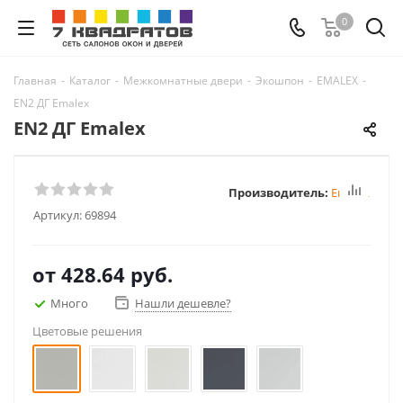
0
Главная
-
Каталог
-
Межкомнатные двери
-
Экошпон
-
EMALEX
-
EN2 ДГ Emalex
EN2 ДГ Emalex
Производитель:
Emalex
Артикул:
69894
от
428.64 руб.
Много
Нашли дешевле?
Цветовые решения