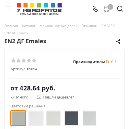
0
Главная
-
Каталог
-
Межкомнатные двери
-
Экошпон
-
EMALEX
-
EN2 ДГ Emalex
EN2 ДГ Emalex
Производитель:
Emalex
Артикул:
69894
от
428.64 руб.
Много
Нашли дешевле?
Цветовые решения