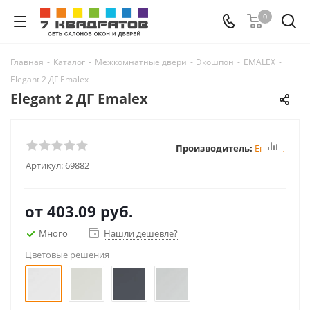
0
Главная
-
Каталог
-
Межкомнатные двери
-
Экошпон
-
EMALEX
-
Elegant 2 ДГ Emalex
Elegant 2 ДГ Emalex
Производитель:
Emalex
Артикул:
69882
от
403.09 руб.
Много
Нашли дешевле?
Цветовые решения