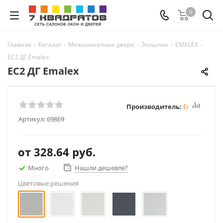
0
Главная
-
Каталог
-
Межкомнатные двери
-
Экошпон
-
EMALEX
-
EC2 ДГ Emalex
EC2 ДГ Emalex
Производитель:
Emalex
Артикул:
69869
от
328.64 руб.
Много
Нашли дешевле?
Цветовые решения