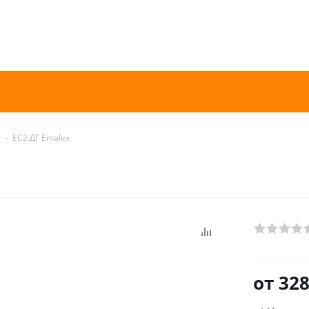
-
EC2 ДГ Emalex
от
328