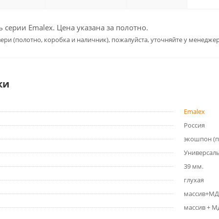
серии Emalex. Цена указана за полотно.
ери (полотно, коробка и наличник), пожалуйста, уточняйте у менеджер
ки
Emalex
Россия
экошпон (
Универсал
39 мм.
глухая
массив+МД
массив + 