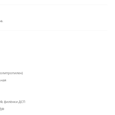
а.
полипропилен)
ьная
Ф, филёнки ДСП
МДФ