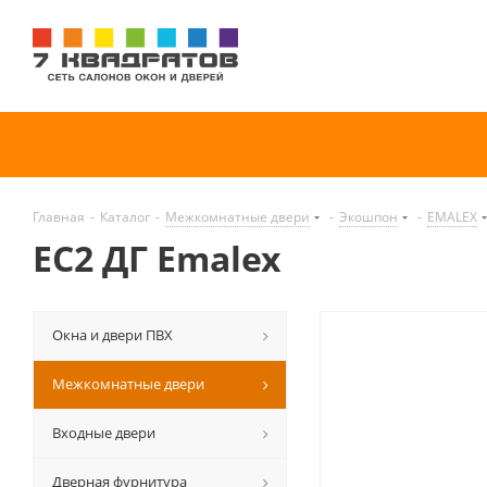
Главная
-
Каталог
-
Межкомнатные двери
-
Экошпон
-
EMALEX
EC2 ДГ Emalex
Окна и двери ПВХ
Межкомнатные двери
Входные двери
Дверная фурнитура