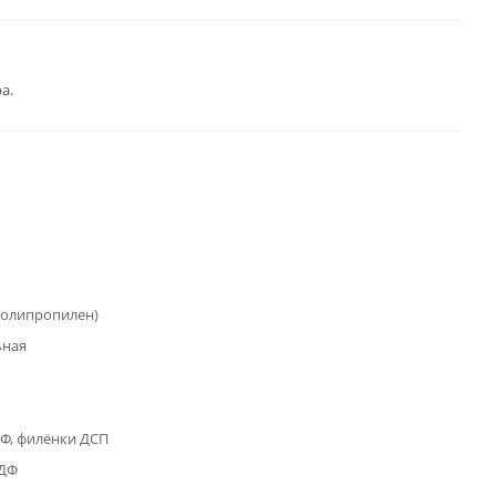
а.
полипропилен)
ьная
Ф, филёнки ДСП
МДФ