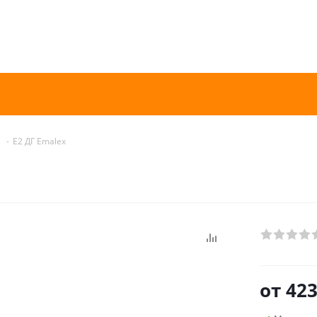
-
E2 ДГ Emalex
от
423