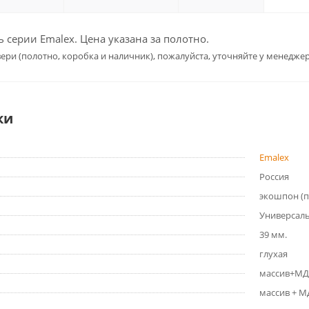
серии Emalex. Цена указана за полотно.
ери (полотно, коробка и наличник), пожалуйста, уточняйте у менеджер
ки
Emalex
Россия
экошпон (
Универсал
39 мм.
глухая
массив+МД
массив + 