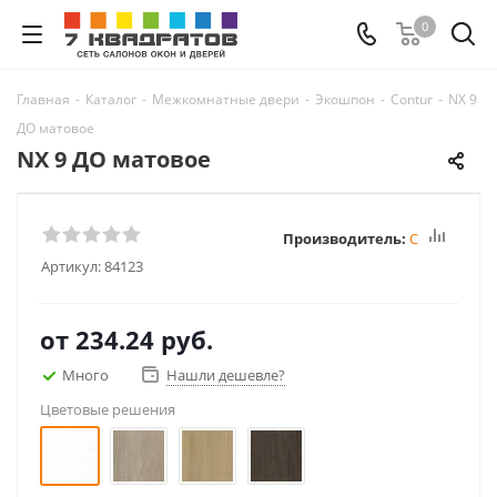
0
Главная
-
Каталог
-
Межкомнатные двери
-
Экошпон
-
Contur
-
NX 9
ДО матовое
NX 9 ДО матовое
Производитель:
Contur
Артикул:
84123
от
234.24 руб.
Много
Нашли дешевле?
Цветовые решения