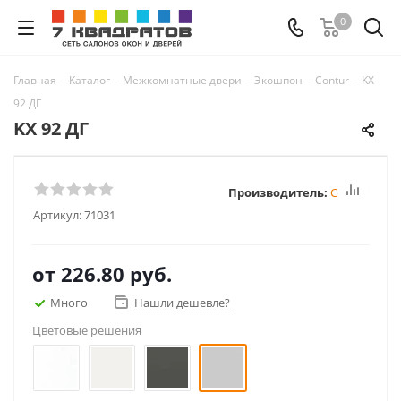
0
Главная
-
Каталог
-
Межкомнатные двери
-
Экошпон
-
Contur
-
KX
92 ДГ
KX 92 ДГ
Производитель:
Contur
Артикул:
71031
от
226.80 руб.
Много
Нашли дешевле?
Цветовые решения