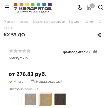
0
Главная
-
Каталог
-
Межкомнатные двери
-
Экошпон
-
Contur
-
KX
53 ДО
KX 53 ДО
Производитель:
Contur
Артикул:
73553
от
276.83 руб.
Много
Нашли дешевле?
Цветовые решения