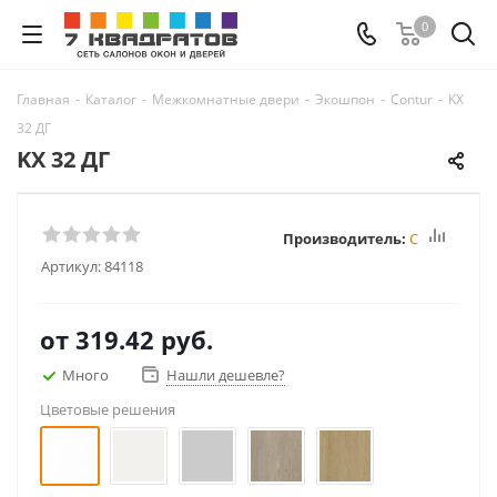
0
Главная
-
Каталог
-
Межкомнатные двери
-
Экошпон
-
Contur
-
KX
32 ДГ
KX 32 ДГ
Производитель:
Contur
Артикул:
84118
от
319.42 руб.
Много
Нашли дешевле?
Цветовые решения