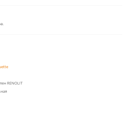
а.
uette
лен RENOLIT
ьная