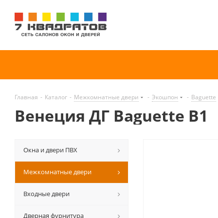
Главная
-
Каталог
-
Межкомнатные двери
-
Экошпон
-
Baguette
Венеция ДГ Baguette B1
Окна и двери ПВХ
Межкомнатные двери
Входные двери
Дверная фурнитура