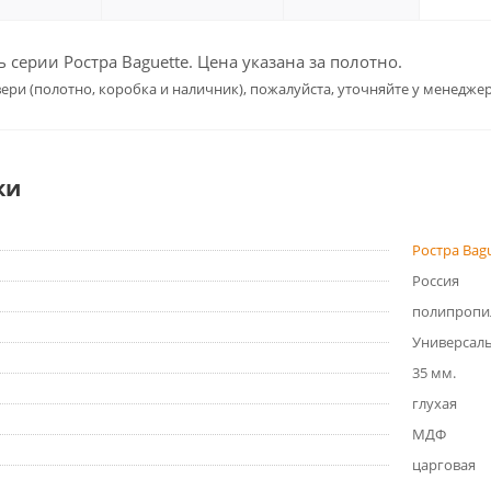
серии Ростра Baguette. Цена указана за полотно.
ери (полотно, коробка и наличник), пожалуйста, уточняйте у менеджер
ки
Ростра Bag
Россия
полипропи
Универсал
35 мм.
глухая
МДФ
царговая