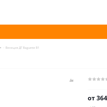
-
Венеция ДГ Baguette B1
от
364