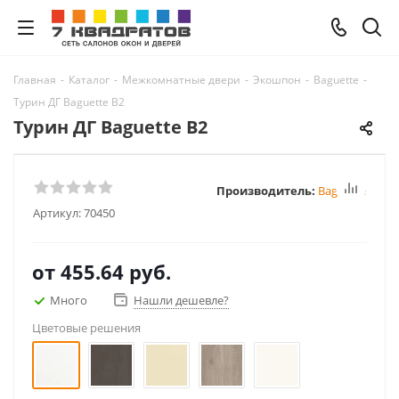
Главная
-
Каталог
-
Межкомнатные двери
-
Экошпон
-
Baguette
-
Турин ДГ Baguette B2
Турин ДГ Baguette B2
Производитель:
Baguette
Артикул:
70450
от
455.64 руб.
Много
Нашли дешевле?
Цветовые решения