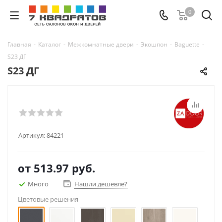
0
Главная
-
Каталог
-
Межкомнатные двери
-
Экошпон
-
Baguette
-
S23 ДГ
S23 ДГ
Артикул:
84221
от
513.97 руб.
Много
Нашли дешевле?
Цветовые решения