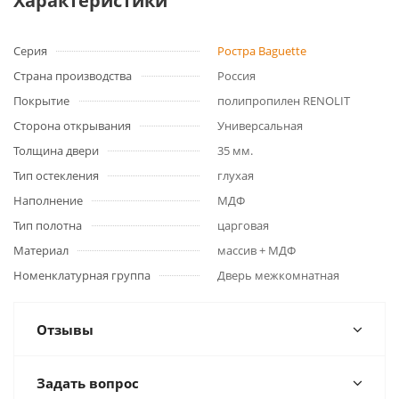
Характеристики
Серия
Ростра Baguette
Страна производства
Россия
Покрытие
полипропилен RENOLIT
Сторона открывания
Универсальная
Толщина двери
35 мм.
Тип остекления
глухая
Наполнение
МДФ
Тип полотна
царговая
Материал
массив + МДФ
Номенклатурная группа
Дверь межкомнатная
Отзывы
Задать вопрос