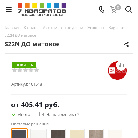
0
Главная
-
Каталог
-
Межкомнатные двери
-
Экошпон
-
Baguette
-
S22N ДО матовое
S22N ДО матовое
НОВИНКА
Артикул:
101518
от
405.41 руб.
Много
Нашли дешевле?
Цветовые решения