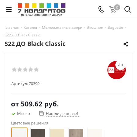
0
Главная
-
Каталог
-
Межкомнатные двери
-
Экошпон
-
Baguette
-
S22 ДО Black Classic
S22 ДО Black Classic
Артикул:
70399
от
509.62 руб.
Много
Нашли дешевле?
Цветовые решения