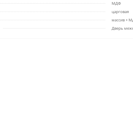
МДФ
царговая
массив + 
Дверь меж