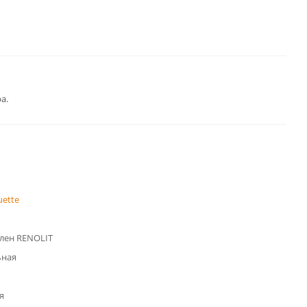
а.
uette
лен RENOLIT
ьная
я