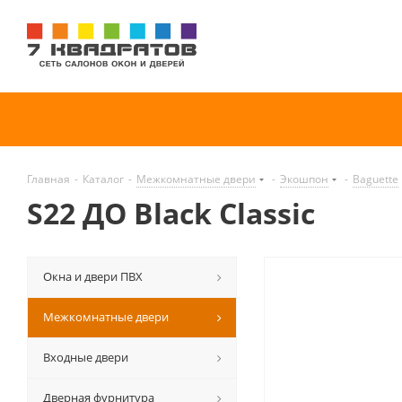
Главная
-
Каталог
-
Межкомнатные двери
-
Экошпон
-
Baguette
S22 ДО Black Classic
Окна и двери ПВХ
Межкомнатные двери
Входные двери
Дверная фурнитура