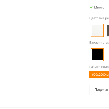
Много
Цветовые р
Вариант стек
Размер поло
600x2000 м
Поделит