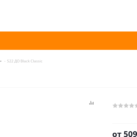
-
S22 ДО Black Classic
от
509