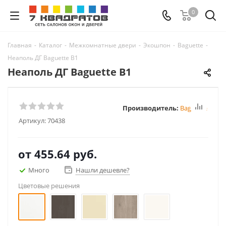
0
Главная
-
Каталог
-
Межкомнатные двери
-
Экошпон
-
Baguette
-
Неаполь ДГ Baguette B1
Неаполь ДГ Baguette B1
Производитель:
Baguette
Артикул:
70438
от
455.64 руб.
Много
Нашли дешевле?
Цветовые решения