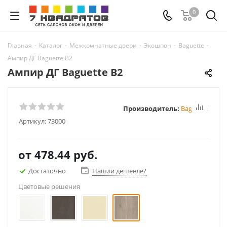
0
Главная
-
Каталог
-
Межкомнатные двери
-
Экошпон
-
Baguette
-
Ампир ДГ Baguette B2
Ампир ДГ Baguette B2
Производитель:
Baguette
Артикул:
73000
от
478.44 руб.
Достаточно
Нашли дешевле?
Цветовые решения