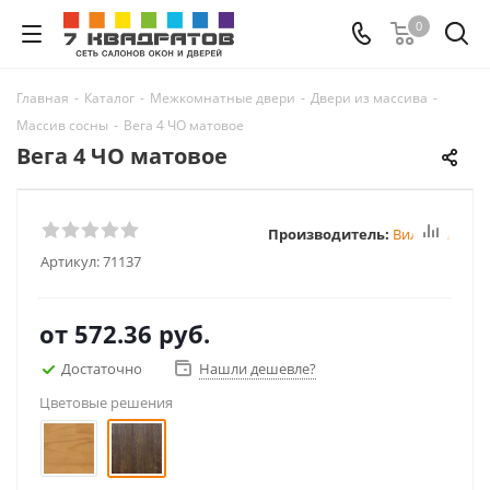
0
Главная
-
Каталог
-
Межкомнатные двери
-
Двери из массива
-
Массив сосны
-
Вега 4 ЧО матовое
Вега 4 ЧО матовое
Производитель:
Вилейка
Артикул:
71137
от
572.36 руб.
Достаточно
Нашли дешевле?
Цветовые решения