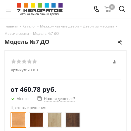
0
Главная
-
Каталог
-
Межкомнатные двери
-
Двери из массива
-
Массив сосны
-
Модель №7 ДО
Модель №7 ДО
Артикул:
70010
от
460.78 руб.
Много
Нашли дешевле?
Цветовые решения