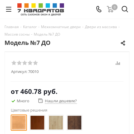
0
Главная
-
Каталог
-
Межкомнатные двери
-
Двери из массива
-
Массив сосны
-
Модель №7 ДО
Модель №7 ДО
Артикул:
70010
от
460.78 руб.
Много
Нашли дешевле?
Цветовые решения