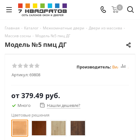
0
Главная
-
Каталог
-
Межкомнатные двери
-
Двери из массива
-
Массив сосны
-
Модель №5 пмц ДГ
Модель №5 пмц ДГ
Производитель:
Вилейка
Артикул:
69808
от
379.49 руб.
Много
Нашли дешевле?
Цветовые решения