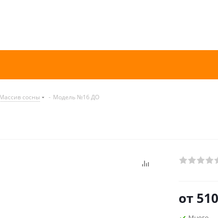
Массив сосны
-
Модель №16 ДО
от
510
Много