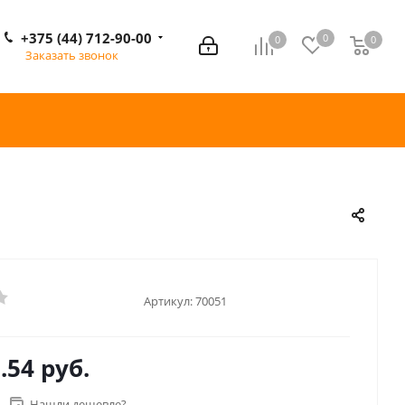
+375 (44) 712-90-00
0
0
0
0
Заказать звонок
Артикул:
70051
.54 руб.
Нашли дешевле?