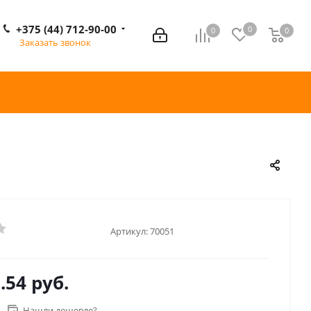
+375 (44) 712-90-00
0
0
0
0
Заказать звонок
Артикул:
70051
.54 руб.
Нашли дешевле?