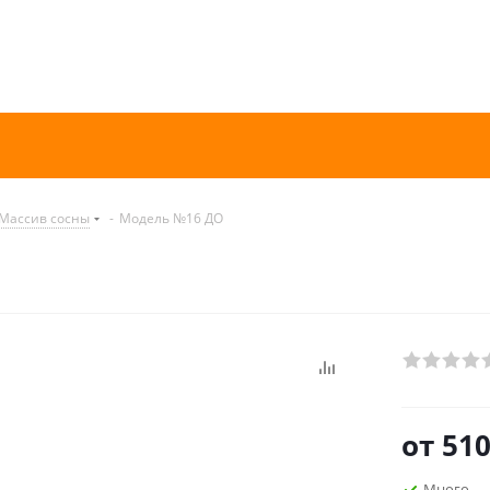
Массив сосны
-
Модель №16 ДО
от
510
Много