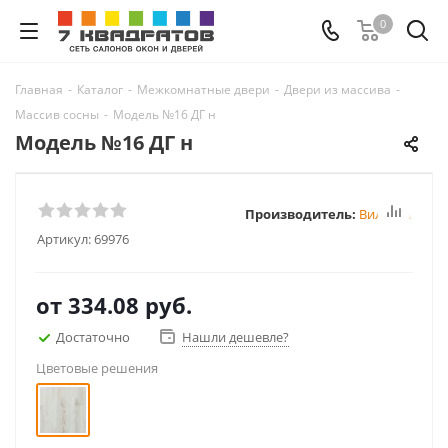
0
Главная
-
Каталог
-
Межкомнатные двери
-
Двери из массива
-
Массив сосны
-
Модель №16 ДГ н
Модель №16 ДГ н
Производитель:
Вилейка
Артикул:
69976
от
334.08 руб.
Достаточно
Нашли дешевле?
Цветовые решения