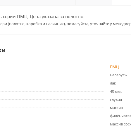
 серии ПМЦ. Цена указана за полотно.
ери (полотно, коробка и наличник), пожалуйста, уточняйте у менеджер
ки
ПМЦ
Беларусь
лак
40 мм.
глухая
массив
филёнчата
массив сос