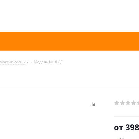
Массив сосны
-
Модель №16 ДГ
от
398