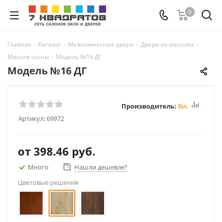
0
Главная
-
Каталог
-
Межкомнатные двери
-
Двери из массива
-
Массив сосны
-
Модель №16 ДГ
Модель №16 ДГ
Производитель:
Вилейка
Артикул:
69972
от
398.46 руб.
Много
Нашли дешевле?
Цветовые решения