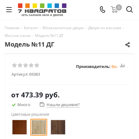
0
Главная
-
Каталог
-
Межкомнатные двери
-
Двери из массива
-
Массив сосны
-
Модель №11 ДГ
Модель №11 ДГ
Производитель:
Вилейка
Артикул:
69383
от
473.39 руб.
Много
Нашли дешевле?
Цветовые решения