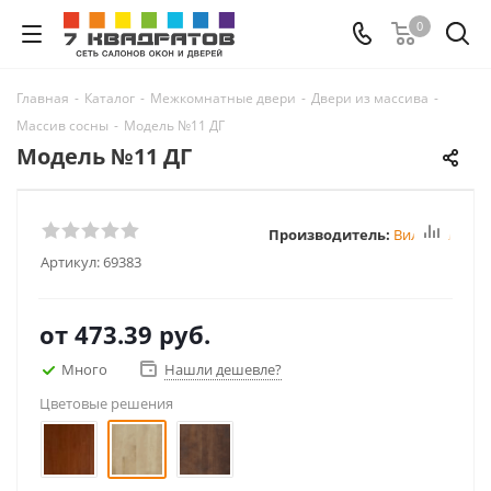
0
Главная
-
Каталог
-
Межкомнатные двери
-
Двери из массива
-
Массив сосны
-
Модель №11 ДГ
Модель №11 ДГ
Производитель:
Вилейка
Артикул:
69383
от
473.39 руб.
Много
Нашли дешевле?
Цветовые решения