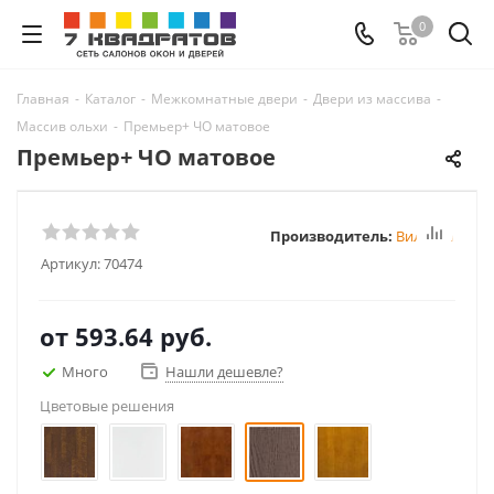
0
Главная
-
Каталог
-
Межкомнатные двери
-
Двери из массива
-
Массив ольхи
-
Премьер+ ЧО матовое
Премьер+ ЧО матовое
Производитель:
Вилейка
Артикул:
70474
от
593.64 руб.
Много
Нашли дешевле?
Цветовые решения